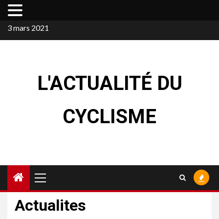
Skip
3 mars 2021
to
content
L'ACTUALITÉ DU
CYCLISME
Primary
Menu
Actualites