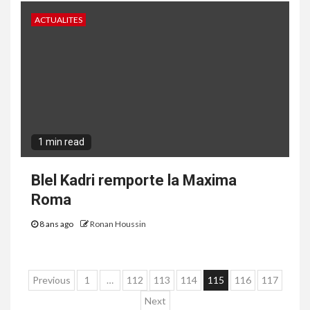
ACTUALITES
1 min read
Blel Kadri remporte la Maxima
Roma
8 ans ago
Ronan Houssin
Navigation
Previous
1
…
112
113
114
115
116
117
des
Next