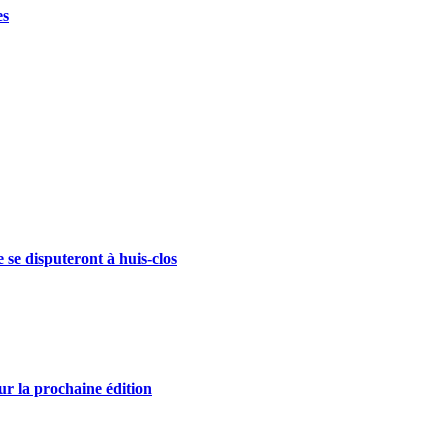
es
se disputeront à huis-clos
r la prochaine édition