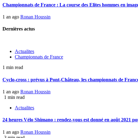
Championnats de France : La course des Elites hommes en imag
1 an ago
Ronan Houssin
Dernières actus
Actualites
Championnats de France
1 min read
Cyclo-cross : prévus à Pont-Château, les championnats de France 
1 an ago
Ronan Houssin
1 min read
Actualites
24 heures Vélo Shimano : rendez-vous est donné en août 2021 pou
1 an ago
Ronan Houssin
3 min read