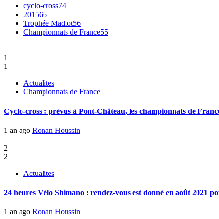
cyclo-cross
74
2015
66
Trophée Madiot
56
Championnats de France
55
1
1
Actualites
Championnats de France
Cyclo-cross : prévus à Pont-Château, les championnats de France 
1 an ago
Ronan Houssin
2
2
Actualites
24 heures Vélo Shimano : rendez-vous est donné en août 2021 pou
1 an ago
Ronan Houssin