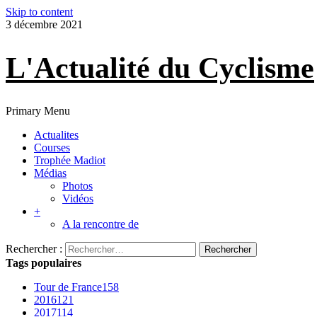
Skip to content
3 décembre 2021
L'Actualité du Cyclisme
Primary Menu
Actualites
Courses
Trophée Madiot
Médias
Photos
Vidéos
+
A la rencontre de
Rechercher :
Tags populaires
Tour de France
158
2016
121
2017
114