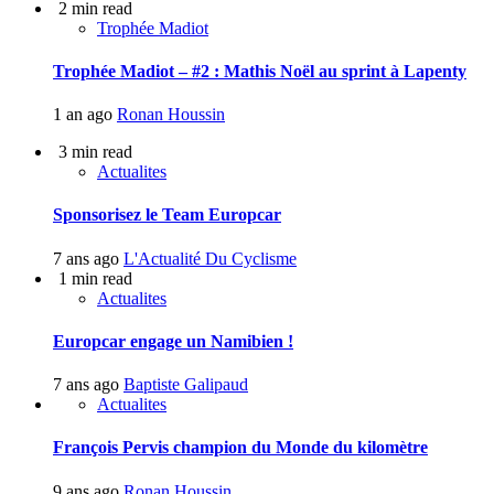
2 min read
Trophée Madiot
Trophée Madiot – #2 : Mathis Noël au sprint à Lapenty
1 an ago
Ronan Houssin
3 min read
Actualites
Sponsorisez le Team Europcar
7 ans ago
L'Actualité Du Cyclisme
1 min read
Actualites
Europcar engage un Namibien !
7 ans ago
Baptiste Galipaud
Actualites
François Pervis champion du Monde du kilomètre
9 ans ago
Ronan Houssin