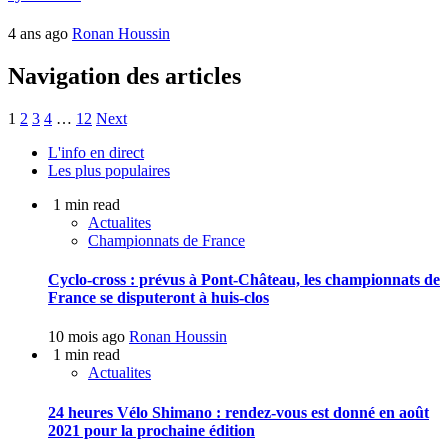
4 ans ago
Ronan Houssin
Navigation des articles
1
2
3
4
…
12
Next
L'info en direct
Les plus populaires
1 min read
Actualites
Championnats de France
Cyclo-cross : prévus à Pont-Château, les championnats de
France se disputeront à huis-clos
10 mois ago
Ronan Houssin
1 min read
Actualites
24 heures Vélo Shimano : rendez-vous est donné en août
2021 pour la prochaine édition