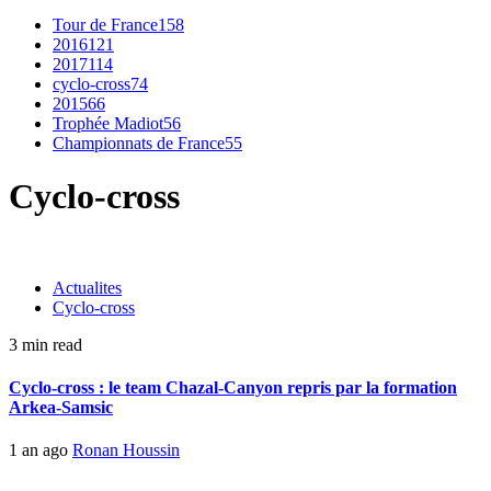
Tour de France
158
2016
121
2017
114
cyclo-cross
74
2015
66
Trophée Madiot
56
Championnats de France
55
Cyclo-cross
Actualites
Cyclo-cross
3 min read
Cyclo-cross : le team Chazal-Canyon repris par la formation
Arkea-Samsic
1 an ago
Ronan Houssin