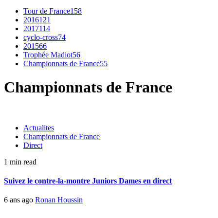
Tour de France
158
2016
121
2017
114
cyclo-cross
74
2015
66
Trophée Madiot
56
Championnats de France
55
Championnats de France
Actualites
Championnats de France
Direct
1 min read
Suivez le contre-la-montre Juniors Dames en direct
6 ans ago
Ronan Houssin