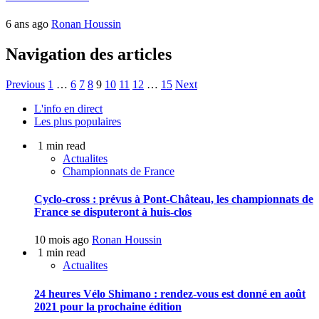
6 ans ago
Ronan Houssin
Navigation des articles
Previous
1
…
6
7
8
9
10
11
12
…
15
Next
L'info en direct
Les plus populaires
1 min read
Actualites
Championnats de France
Cyclo-cross : prévus à Pont-Château, les championnats de
France se disputeront à huis-clos
10 mois ago
Ronan Houssin
1 min read
Actualites
24 heures Vélo Shimano : rendez-vous est donné en août
2021 pour la prochaine édition