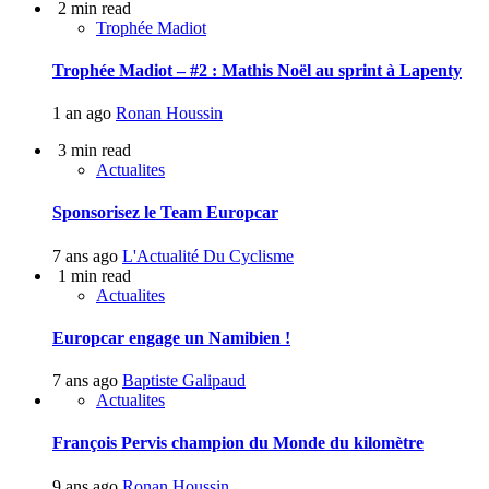
2 min read
Trophée Madiot
Trophée Madiot – #2 : Mathis Noël au sprint à Lapenty
1 an ago
Ronan Houssin
3 min read
Actualites
Sponsorisez le Team Europcar
7 ans ago
L'Actualité Du Cyclisme
1 min read
Actualites
Europcar engage un Namibien !
7 ans ago
Baptiste Galipaud
Actualites
François Pervis champion du Monde du kilomètre
9 ans ago
Ronan Houssin