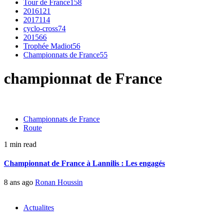
Tour de France
158
2016
121
2017
114
cyclo-cross
74
2015
66
Trophée Madiot
56
Championnats de France
55
championnat de France
Championnats de France
Route
1 min read
Championnat de France à Lannilis : Les engagés
8 ans ago
Ronan Houssin
Actualites