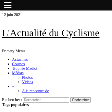
Skip
Skip
12 juin 2021
to
to
content
content
L'Actualité du Cyclisme
Primary Menu
Actualites
Courses
Trophée Madiot
Médias
Photos
Vidéos
+
A la rencontre de
Rechercher :
Tags populaires