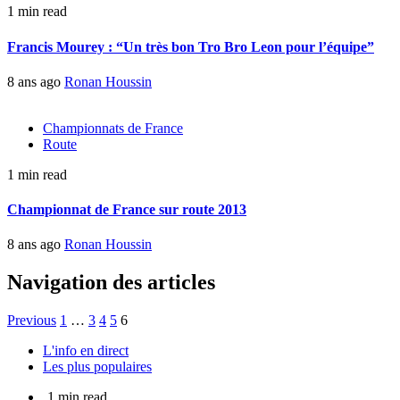
1 min read
Francis Mourey : “Un très bon Tro Bro Leon pour l’équipe”
8 ans ago
Ronan Houssin
Championnats de France
Route
1 min read
Championnat de France sur route 2013
8 ans ago
Ronan Houssin
Navigation des articles
Previous
1
…
3
4
5
6
L'info en direct
Les plus populaires
1 min read