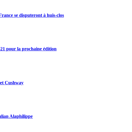
rance se disputeront à huis-clos
21 pour la prochaine édition
y et Cushway
ulian Alaphilippe