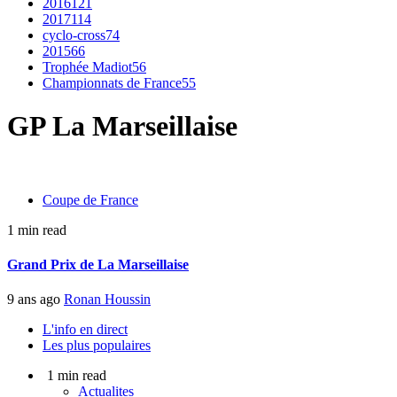
2016
121
2017
114
cyclo-cross
74
2015
66
Trophée Madiot
56
Championnats de France
55
GP La Marseillaise
Coupe de France
1 min read
Grand Prix de La Marseillaise
9 ans ago
Ronan Houssin
L'info en direct
Les plus populaires
1 min read
Actualites