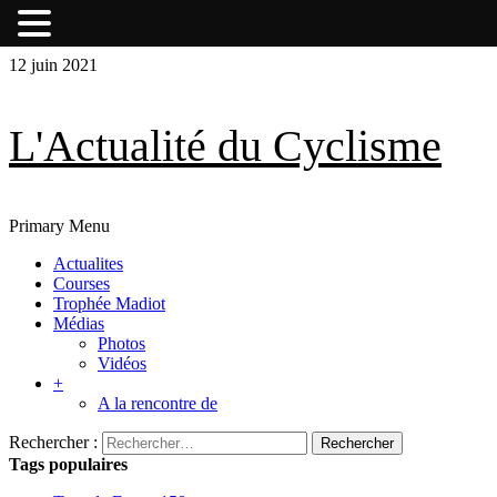
Skip
Skip
12 juin 2021
to
to
content
content
L'Actualité du Cyclisme
Primary Menu
Actualites
Courses
Trophée Madiot
Médias
Photos
Vidéos
+
A la rencontre de
Rechercher :
Tags populaires