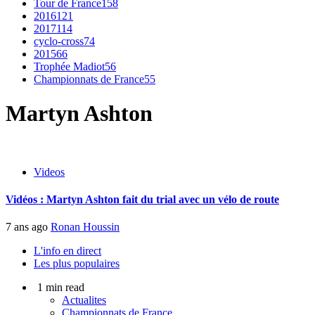
Tour de France
158
2016
121
2017
114
cyclo-cross
74
2015
66
Trophée Madiot
56
Championnats de France
55
Martyn Ashton
Videos
Vidéos : Martyn Ashton fait du trial avec un vélo de route
7 ans ago
Ronan Houssin
L'info en direct
Les plus populaires
1 min read
Actualites
Championnats de France