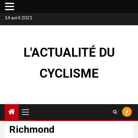
Skip
14 avril 2021
to
content
L'ACTUALITÉ DU
CYCLISME
Primary
Menu
Richmond