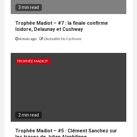
3 min read
Trophée Madiot – #7 : la finale confirme
Isidore, Delaunay et Cushway
6 mois ago
L'Actualité Du Cyclisme
TROPHÉE MADIOT
2 min read
Trophée Madiot – #5 : Clément Sanchez sur
les traces de Julian Alaphilippe