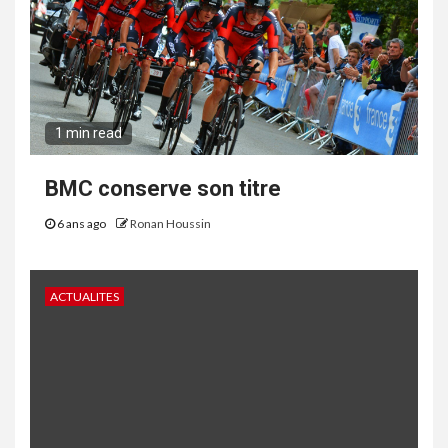
1 min read
BMC conserve son titre
6 ans ago
Ronan Houssin
ACTUALITES