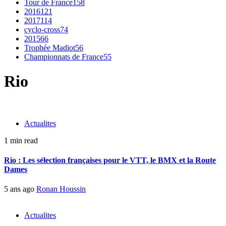
Tour de France
158
2016
121
2017
114
cyclo-cross
74
2015
66
Trophée Madiot
56
Championnats de France
55
Rio
Actualites
1 min read
Rio : Les sélection françaises pour le VTT, le BMX et la Route
Dames
5 ans ago
Ronan Houssin
Actualites