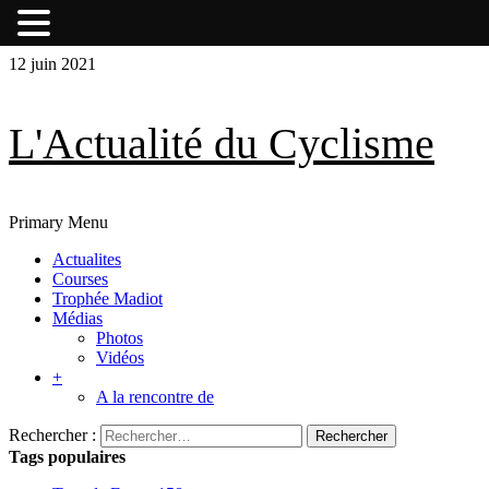
Skip
Skip
12 juin 2021
to
to
content
content
L'Actualité du Cyclisme
Primary Menu
Actualites
Courses
Trophée Madiot
Médias
Photos
Vidéos
+
A la rencontre de
Rechercher :
Tags populaires