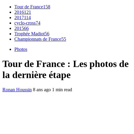
Tour de France
158
2016
121
2017
114
cyclo-cross
74
2015
66
Trophée Madiot
56
Championnats de France
55
Photos
Tour de France : Les photos de
la dernière étape
Ronan Houssin
8 ans ago
1 min read