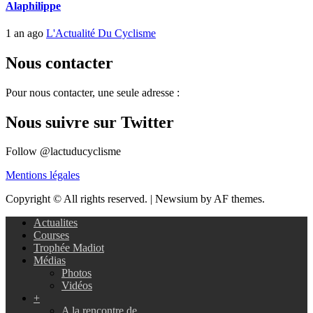
Alaphilippe
1 an ago
L'Actualité Du Cyclisme
Nous contacter
Pour nous contacter, une seule adresse :
Nous suivre sur Twitter
Follow @lactuducyclisme
Mentions légales
Copyright © All rights reserved.
|
Newsium by AF themes.
Actualites
Courses
Trophée Madiot
Médias
Photos
Vidéos
+
A la rencontre de