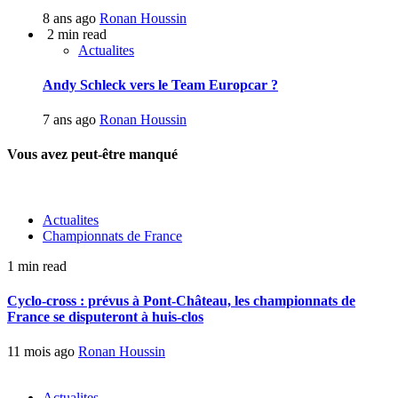
8 ans ago
Ronan Houssin
2 min read
Actualites
Andy Schleck vers le Team Europcar ?
7 ans ago
Ronan Houssin
Vous avez peut-être manqué
Actualites
Championnats de France
1 min read
Cyclo-cross : prévus à Pont-Château, les championnats de
France se disputeront à huis-clos
11 mois ago
Ronan Houssin
Actualites