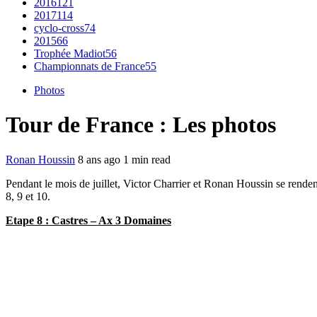
2016
121
2017
114
cyclo-cross
74
2015
66
Trophée Madiot
56
Championnats de France
55
Photos
Tour de France : Les photos
Ronan Houssin
8 ans ago
1 min read
Pendant le mois de juillet, Victor Charrier et Ronan Houssin se rende
8, 9 et 10.
Etape 8 : Castres – Ax 3 Domaines