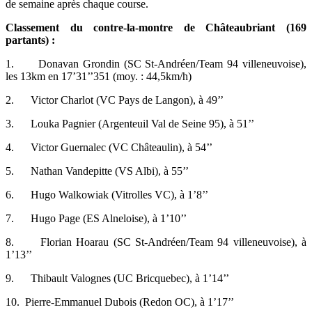
de semaine après chaque course.
Classement du contre-la-montre de Châteaubriant (169
partants) :
1.
Donavan Grondin (SC St-Andréen/Team 94 villeneuvoise),
les 13km en 17’31’’351 (moy. : 44,5km/h)
2.
Victor Charlot (VC Pays de Langon), à 49’’
3.
Louka Pagnier (Argenteuil Val de Seine 95), à 51’’
4.
Victor Guernalec (VC Châteaulin), à 54’’
5.
Nathan Vandepitte (VS Albi), à 55’’
6.
Hugo Walkowiak (Vitrolles VC), à 1’8’’
7.
Hugo Page (ES Alneloise), à 1’10’’
8.
Florian Hoarau (SC St-Andréen/Team 94 villeneuvoise), à
1’13’’
9.
Thibault Valognes (UC Bricquebec), à 1’14’’
10.
Pierre-Emmanuel Dubois (Redon OC), à 1’17’’