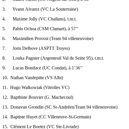
3.
Yvann Alvarez (VC La Souterraine)
4.
Maxime Jolly (VC Challans), t.m.t.
5.
Pablo Ochoa (CSM Clamart), à 57’’
6.
Maximilien Provost (Team 94 villeneuvoise)
7.
Joris Delbove (ASPTT Troyes)
8.
Louka Pagnier (Argenteuil Val de Seine 95), t.m.t.
9.
Lucas Boniface (UC Condat), à 1’36’’
10.
Nathan Vandepitte (VS Albi)
11.
Hugo Walkowiak (Vitrolles VC)
12.
Bapthiste Bouvier (G. Machecoul)
13.
Donavan Grondin (SC St-Andréen/Team 94 villeneuvoise)
14.
Baptiste Huyet (CC Villeneuve-St-Germain)
15.
Clément Le Boetez (VC Ste-Livrade)