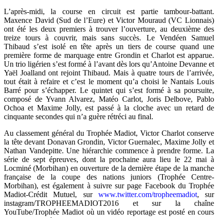
L’après-midi, la course en circuit est partie tambour-battant.
Maxence David (Sud de l’Eure) et Victor Mouraud (VC Lionnais)
ont été les deux premiers à trouver l’ouverture, au deuxième des
treize tours à couvrir, mais sans succès. Le Vendéen Samuel
Thibaud s’est isolé en tête après un tiers de course quand une
première forme de marquage entre Grondin et Charlot est apparue.
Un trio ligérien s’est formé à l’avant dès lors qu’Antoine Devanne et
Yaël Joalland ont rejoint Thibaud. Mais à quatre tours de l’arrivée,
tout était à refaire et c’est le moment qu’a choisi le Nantais Louis
Barré pour s’échapper. Le quintet qui s’est formé à sa poursuite,
composé de Yvann Alvarez, Matéo Carlot, Joris Delbove, Pablo
Ochoa et Maxime Jolly, est passé à la cloche avec un retard de
cinquante secondes qui n’a guère rétréci au final.
Au classement général du Trophée Madiot, Victor Charlot conserve
la tête devant Donavan Grondin, Victor Guernalec, Maxime Jolly et
Nathan Vandepitte. Une hiérarchie commence à prendre forme. La
série de sept épreuves, dont la prochaine aura lieu le 22 mai à
Locminé (Morbihan) en ouverture de la dernière étape de la manche
française de la coupe des nations juniors (Trophée Centre-
Morbihan), est également à suivre sur page Facebook du Trophée
Madiot-Crédit Mutuel, sur
www.twitter.com/tropheemadiot
, sur
instagram/TROPHEEMADIOT2016 et sur la chaîne
YouTube/Trophée Madiot où un vidéo reportage est posté en cours