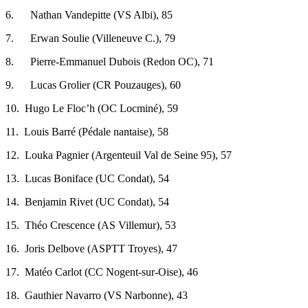
6.
Nathan Vandepitte (VS Albi), 85
7.
Erwan Soulie (Villeneuve C.), 79
8.
Pierre-Emmanuel Dubois (Redon OC), 71
9.
Lucas Grolier (CR Pouzauges), 60
10.
Hugo Le Floc’h (OC Locminé), 59
11.
Louis Barré (Pédale nantaise), 58
12.
Louka Pagnier (Argenteuil Val de Seine 95), 57
13.
Lucas Boniface (UC Condat), 54
14.
Benjamin Rivet (UC Condat), 54
15.
Théo Crescence (AS Villemur), 53
16.
Joris Delbove (ASPTT Troyes), 47
17.
Matéo Carlot (CC Nogent-sur-Oise), 46
18.
Gauthier Navarro (VS Narbonne), 43