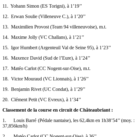
11.
Yohann Simon (ES Torigni), à 1’19’’
12.
Erwan Soulie (Villeneuve C.), à 1’20’’
13.
Maximilien Provost (Team 94 villeneuvoise), m.t.
14.
Maxime Jolly (VC Challans), à 1’21’’
15.
Igor Humbert (Argenteuil Val de Seine 95), à 1’23’’
16.
Maxence David (Sud de l’Eure), à 1’24’’
17.
Matéo Carlot (CC Nogent-sur-Oise), m.t.
18.
Victor Mouraud (VC Lionnais), à 1’26’’
19.
Benjamin Rivet (UC Condat), à 1’29’’
20.
Clément Petit (VC Evreux), à 1’34’’
Classement de la course en circuit de Châteaubriant :
1.
Louis Barré (Pédale nantaise), les 62,4km en 1h38’54’’ (moy. :
37,856km/h)
2.
Matéo Carlot (CC Nogent-sur-Oise), à 36’’