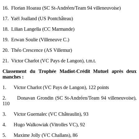
16.
Florian Hoarau (SC St-Andréen/Team 94 villeneuvoise)
17.
Yaël Joalland (US Pontchâteau)
18.
Lilian Langella (CC Marmande)
19.
Erwan Soulie (Villeneuve C.)
20.
Théo Crescence (AS Villemur)
21.
Victor Charlot (VC Pays de Langon), t.m.t.
Classement du Trophée Madiot-Crédit Mutuel après deux
manches :
1.
Victor Charlot (VC Pays de Langon), 122 points
2.
Donavan Grondin (SC St-Andréen/Team 94 villeneuvoise),
110
3.
Victor Guernalec (VC Châteaulin), 93
4.
Hugo Walkowiak (Vitrolles VC), 92
5.
Maxime Jolly (VC Challans), 86