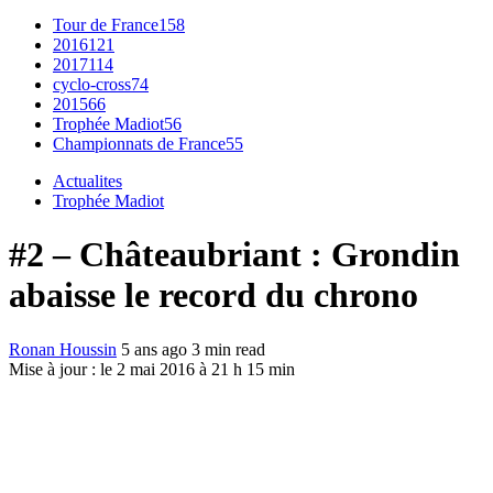
Tour de France
158
2016
121
2017
114
cyclo-cross
74
2015
66
Trophée Madiot
56
Championnats de France
55
Actualites
Trophée Madiot
#2 – Châteaubriant : Grondin
abaisse le record du chrono
Ronan Houssin
5 ans ago
3 min read
Mise à jour : le 2 mai 2016 à 21 h 15 min