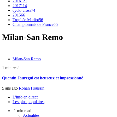
2016
121
2017
114
cyclo-cross
74
2015
66
Trophée Madiot
56
Championnats de France
55
Milan-San Remo
Milan-San Remo
1 min read
Quentin Jauregui est heureux et impressionné
5 ans ago
Ronan Houssin
L'info en direct
Les plus populaires
1 min read
Actualites