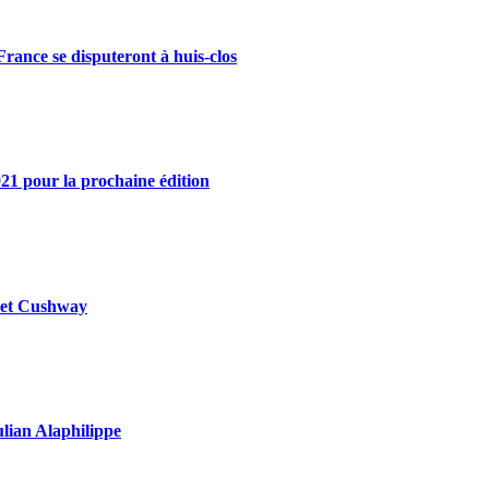
rance se disputeront à huis-clos
21 pour la prochaine édition
y et Cushway
ulian Alaphilippe