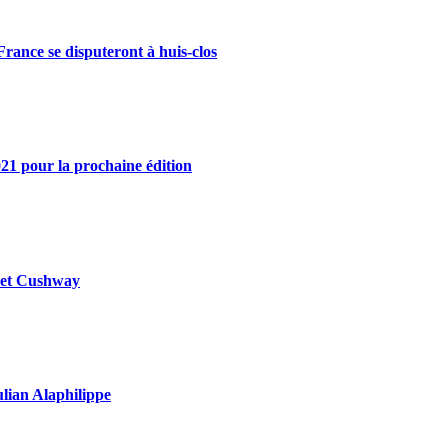
rance se disputeront à huis-clos
21 pour la prochaine édition
y et Cushway
ulian Alaphilippe