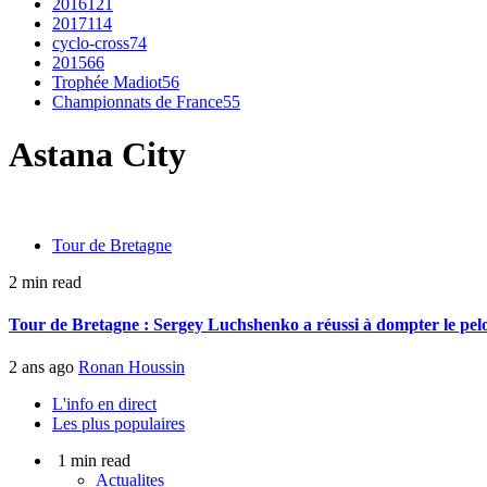
2016
121
2017
114
cyclo-cross
74
2015
66
Trophée Madiot
56
Championnats de France
55
Astana City
Tour de Bretagne
2 min read
Tour de Bretagne : Sergey Luchshenko a réussi à dompter le pel
2 ans ago
Ronan Houssin
L'info en direct
Les plus populaires
1 min read
Actualites