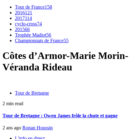
Tour de France
158
2016
121
2017
114
cyclo-cross
74
2015
66
Trophée Madiot
56
Championnats de France
55
Côtes d’Armor-Marie Morin-
Véranda Rideau
Tour de Bretagne
2 min read
Tour de Bretagne : Owen James frôle la chute et gagne
2 ans ago
Ronan Houssin
L'info en direct