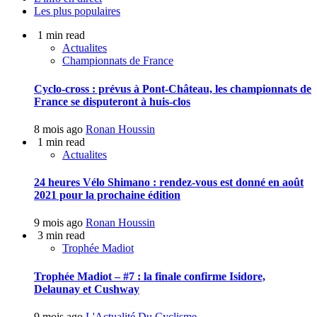
Les plus populaires
1 min read
Actualites
Championnats de France
Cyclo-cross : prévus à Pont-Château, les championnats de
France se disputeront à huis-clos
8 mois ago
Ronan Houssin
1 min read
Actualites
24 heures Vélo Shimano : rendez-vous est donné en août
2021 pour la prochaine édition
9 mois ago
Ronan Houssin
3 min read
Trophée Madiot
Trophée Madiot – #7 : la finale confirme Isidore,
Delaunay et Cushway
9 mois ago
L'Actualité Du Cyclisme