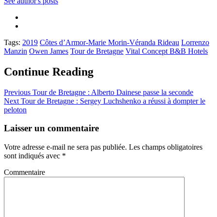
See author's posts
Tags:
2019
Côtes d’Armor-Marie Morin-Véranda Rideau
Lorrenzo
Manzin
Owen James
Tour de Bretagne
Vital Concept B&B Hotels
Continue Reading
Previous
Tour de Bretagne : Alberto Dainese passe la seconde
Next
Tour de Bretagne : Sergey Luchshenko a réussi à dompter le
peloton
Laisser un commentaire
Votre adresse e-mail ne sera pas publiée.
Les champs obligatoires
sont indiqués avec
*
Commentaire