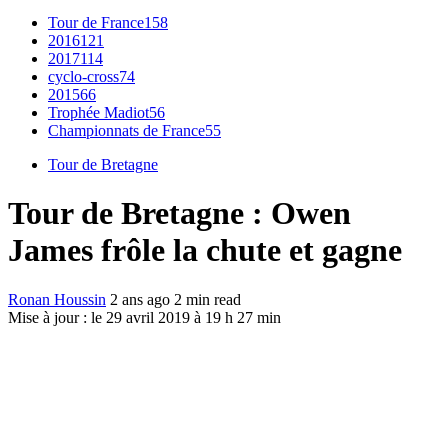
Tour de France
158
2016
121
2017
114
cyclo-cross
74
2015
66
Trophée Madiot
56
Championnats de France
55
Tour de Bretagne
Tour de Bretagne : Owen
James frôle la chute et gagne
Ronan Houssin
2 ans ago
2 min read
Mise à jour : le 29 avril 2019 à 19 h 27 min