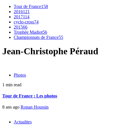
Tour de France
158
2016
121
2017
114
cyclo-cross
74
2015
66
Trophée Madiot
56
Championnats de France
55
Jean-Christophe Péraud
Photos
1 min read
Tour de France : Les photos
8 ans ago
Ronan Houssin
Actualites