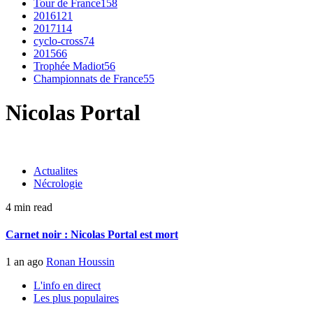
Tour de France
158
2016
121
2017
114
cyclo-cross
74
2015
66
Trophée Madiot
56
Championnats de France
55
Nicolas Portal
Actualites
Nécrologie
4 min read
Carnet noir : Nicolas Portal est mort
1 an ago
Ronan Houssin
L'info en direct
Les plus populaires