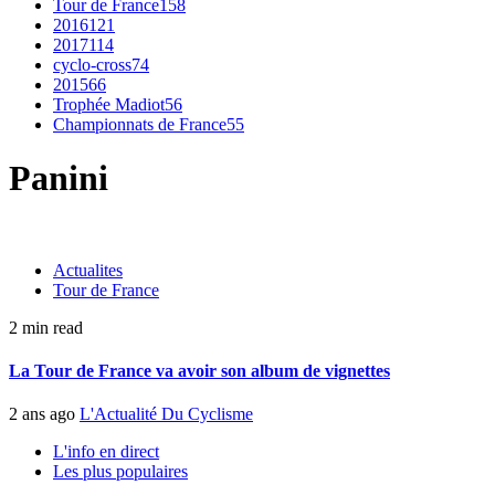
Tour de France
158
2016
121
2017
114
cyclo-cross
74
2015
66
Trophée Madiot
56
Championnats de France
55
Panini
Actualites
Tour de France
2 min read
La Tour de France va avoir son album de vignettes
2 ans ago
L'Actualité Du Cyclisme
L'info en direct
Les plus populaires