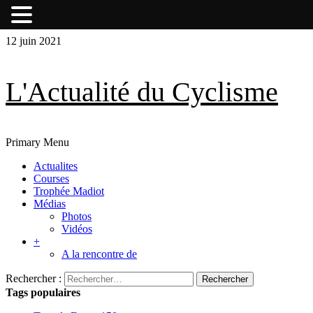
Skip
Skip
12 juin 2021
to
to
content
content
L'Actualité du Cyclisme
Primary Menu
Actualites
Courses
Trophée Madiot
Médias
Photos
Vidéos
+
A la rencontre de
Rechercher :
Tags populaires