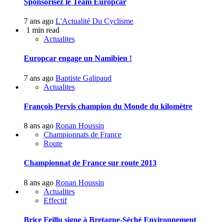
Sponsorisez le Team Europcar
7 ans ago
L'Actualité Du Cyclisme
1 min read
Actualites
Europcar engage un Namibien !
7 ans ago
Baptiste Galipaud
Actualites
François Pervis champion du Monde du kilomètre
8 ans ago
Ronan Houssin
Championnats de France
Route
Championnat de France sur route 2013
8 ans ago
Ronan Houssin
Actualites
Effectif
Brice Feillu signe à Bretagne-Séché Environnement