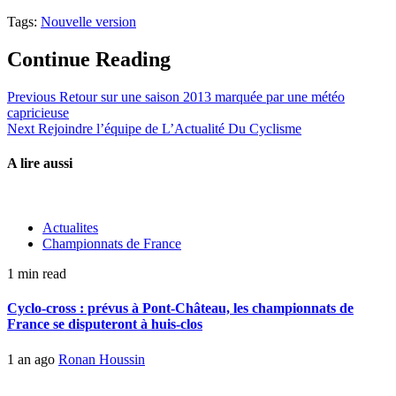
Tags:
Nouvelle version
Continue Reading
Previous
Retour sur une saison 2013 marquée par une météo
capricieuse
Next
Rejoindre l’équipe de L’Actualité Du Cyclisme
A lire aussi
Actualites
Championnats de France
1 min read
Cyclo-cross : prévus à Pont-Château, les championnats de
France se disputeront à huis-clos
1 an ago
Ronan Houssin