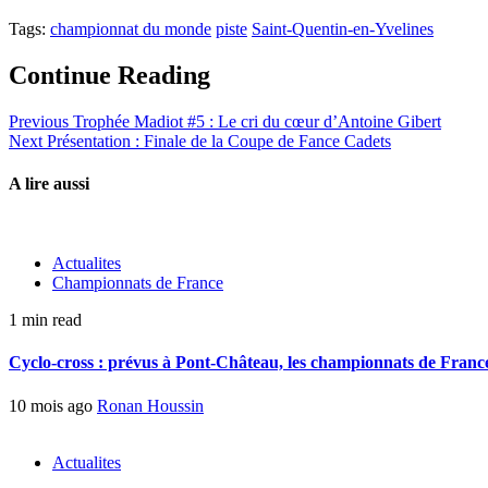
Tags:
championnat du monde
piste
Saint-Quentin-en-Yvelines
Continue Reading
Previous
Trophée Madiot #5 : Le cri du cœur d’Antoine Gibert
Next
Présentation : Finale de la Coupe de Fance Cadets
A lire aussi
Actualites
Championnats de France
1 min read
Cyclo-cross : prévus à Pont-Château, les championnats de France 
10 mois ago
Ronan Houssin
Actualites