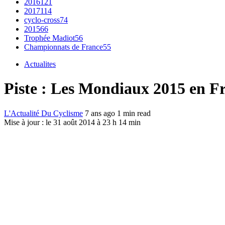
2016
121
2017
114
cyclo-cross
74
2015
66
Trophée Madiot
56
Championnats de France
55
Actualites
Piste : Les Mondiaux 2015 en Fr
L'Actualité Du Cyclisme
7 ans ago
1 min read
Mise à jour : le 31 août 2014 à 23 h 14 min