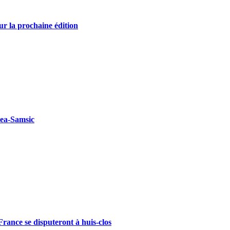
r la prochaine édition
kea-Samsic
rance se disputeront à huis-clos