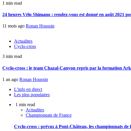
1 min read
24 heures Vélo Shimano : rendez-vous est donné en août 2021 pou
11 mois ago
Ronan Houssin
Actualites
Cyclo-cross
3 min read
Cyclo-cross : le team Chazal-Canyon repris par la formation Ar
1 an ago
Ronan Houssin
L'info en direct
Les plus populaires
1 min read
Actualites
Championnats de France
Cyclo-cross : prévus à Pont-Château, les championnats de F