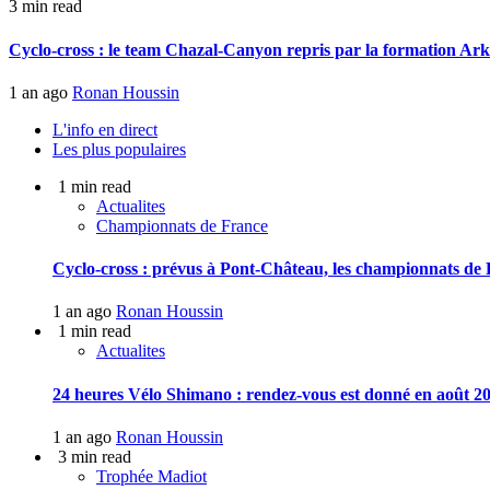
3 min read
Cyclo-cross : le team Chazal-Canyon repris par la formation Ar
1 an ago
Ronan Houssin
L'info en direct
Les plus populaires
1 min read
Actualites
Championnats de France
Cyclo-cross : prévus à Pont-Château, les championnats de F
1 an ago
Ronan Houssin
1 min read
Actualites
24 heures Vélo Shimano : rendez-vous est donné en août 20
1 an ago
Ronan Houssin
3 min read
Trophée Madiot