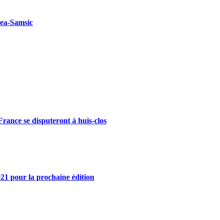
kea-Samsic
rance se disputeront à huis-clos
21 pour la prochaine édition