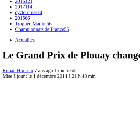
2016
121
2017
114
cyclo-cross
74
2015
66
Trophée Madiot
56
Championnats de France
55
Actualites
Le Grand Prix de Plouay chang
Ronan Houssin
7 ans ago
1 min read
Mise à jour : le 1 décembre 2014 à 21 h 48 min