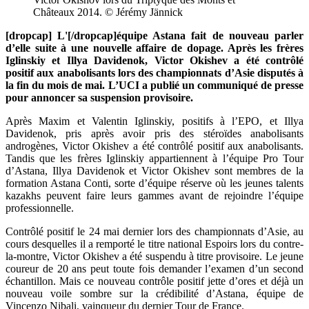
Châteaux 2014. © Jérémy Jännick
[dropcap] L'[/dropcap]équipe Astana fait de nouveau parler
d’elle suite à une nouvelle affaire de dopage. Après les frères
Iglinskiy et Illya Davidenok, Victor Okishev a été contrôlé
positif aux anabolisants lors des championnats d’Asie disputés à
la fin du mois de mai. L’UCI a publié un communiqué de presse
pour annoncer sa suspension provisoire.
Après Maxim et Valentin Iglinskiy, positifs à l’EPO, et Illya
Davidenok, pris après avoir pris des stéroïdes anabolisants
androgènes, Victor Okishev a été contrôlé positif aux anabolisants.
Tandis que les frères Iglinskiy appartiennent à l’équipe Pro Tour
d’Astana, Illya Davidenok et Victor Okishev sont membres de la
formation Astana Conti, sorte d’équipe réserve où les jeunes talents
kazakhs peuvent faire leurs gammes avant de rejoindre l’équipe
professionnelle.
Contrôlé positif le 24 mai dernier lors des championnats d’Asie, au
cours desquelles il a remporté le titre national Espoirs lors du contre-
la-montre, Victor Okishev a été suspendu à titre provisoire. Le jeune
coureur de 20 ans peut toute fois demander l’examen d’un second
échantillon. Mais ce nouveau contrôle positif jette d’ores et déjà un
nouveau voile sombre sur la crédibilité d’Astana, équipe de
Vincenzo Nibali, vainqueur du dernier Tour de France.