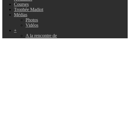
Courses
Trophée Madiot
Médias
Photos
Vidéos
+
A la rencontre de