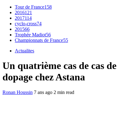
Tour de France
158
2016
121
2017
114
cyclo-cross
74
2015
66
Trophée Madiot
56
Championnats de France
55
Actualites
Un quatrième cas de cas de
dopage chez Astana
Ronan Houssin
7 ans ago
2 min read