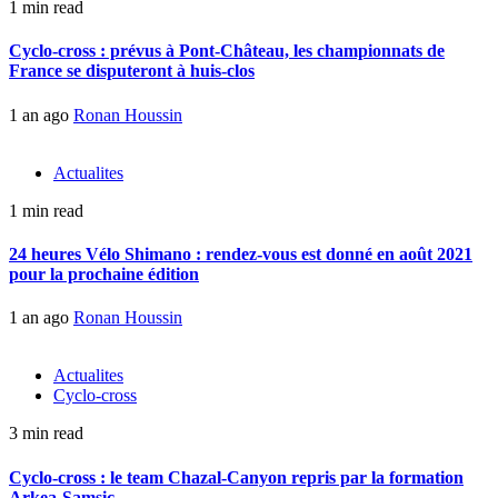
1 min read
Cyclo-cross : prévus à Pont-Château, les championnats de
France se disputeront à huis-clos
1 an ago
Ronan Houssin
Actualites
1 min read
24 heures Vélo Shimano : rendez-vous est donné en août 2021
pour la prochaine édition
1 an ago
Ronan Houssin
Actualites
Cyclo-cross
3 min read
Cyclo-cross : le team Chazal-Canyon repris par la formation
Arkea-Samsic