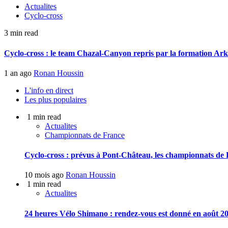
Actualites
Cyclo-cross
3 min read
Cyclo-cross : le team Chazal-Canyon repris par la formation Ar
1 an ago
Ronan Houssin
L'info en direct
Les plus populaires
1 min read
Actualites
Championnats de France
Cyclo-cross : prévus à Pont-Château, les championnats de F
10 mois ago
Ronan Houssin
1 min read
Actualites
24 heures Vélo Shimano : rendez-vous est donné en août 20