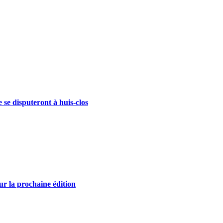
se disputeront à huis-clos
r la prochaine édition