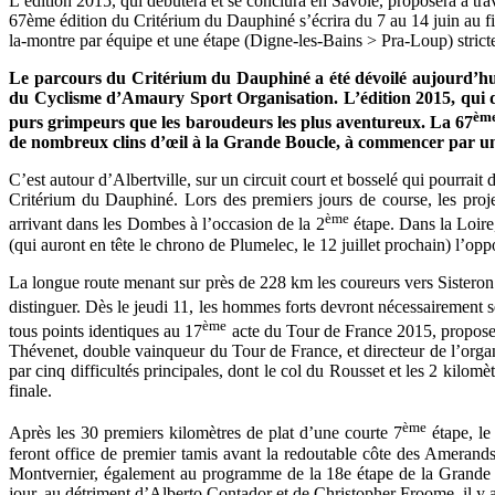
L’édition 2015, qui débutera et se conclura en Savoie, proposera à tra
67ème édition du Critérium du Dauphiné s’écrira du 7 au 14 juin au fi
la-montre par équipe et une étape (Digne-les-Bains > Pra-Loup) stric
Le parcours du Critérium du Dauphiné a été dévoilé aujourd’hu
du Cyclisme d’Amaury Sport Organisation. L’édition 2015, qui dé
èm
purs grimpeurs que les baroudeurs les plus aventureux. La 67
de nombreux clins d’œil à la Grande Boucle, à commencer par un 
C’est autour d’Albertville, sur un circuit court et bosselé qui pourrai
Critérium du Dauphiné. Lors des premiers jours de course, les proje
ème
arrivant dans les Dombes à l’occasion de la 2
étape. Dans la Loire
(qui auront en tête le chrono de
Plumelec
, le 12 juillet prochain) l’o
La longue route menant sur près de 228 km les coureurs vers Sisteron (
distinguer. Dès le jeudi 11, les hommes forts devront nécessairement s
ème
tous points identiques au 17
acte du Tour de France 2015, proposera
Thévenet, double vainqueur du Tour de France, et directeur de l’orga
par cinq difficultés principales, dont le col du Rousset et les 2 kilo
finale.
ème
Après les 30 premiers kilomètres de plat d’une courte 7
étape, le
feront office de premier tamis avant la redoutable côte des
Amerand
Montvernier
, également au programme de la 18e étape de la Grande 
jour, au détriment d’Alberto Contador et de Christopher
Froome
, il y