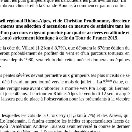
re tant les purs grimpeurs que les baroudeurs les plus aventureux. La
 nombreux clins d'œil à la Grande Boucle, à commencer par un contre-
eil régional Rhône-Alpes, et de
Christian Prudhomme, d
irecteur
ents une sélection d’ascensions en mesure de satisfaire tant les
d’un parcours exigeant ponctué par quatre arrivées en altitude et
oup) strictement identique à celle du Tour de France 2015.
 de la côte du Villard (1,2 km à 8,7%), que débutera la 67ème édition du
teront probablement de profiter du vent et d’un parcours tortueux en
reuve depuis 1980, sera réintroduit cette année et donnera aux équipes
.
s pentes sévères devant permettre aux grimpeurs les plus incisifs de se
ème
 déjà l’esprit un peu tourné vers le mois de juillet… La 5
étape, en
cente vertigineuse avant d’aborder la montée vers Pra-Loup, où Bernard
out juste 40 ans. Le retour en Rhône-Alpes le vendredi 12 sera marqué
aissera peu de place à l’observation pour les prétendants à la victoire
 lesquelles les cols de la Croix Fry (11,2km à 7%) et des Aravis, qui
.
Le lendemain, il faudra attendre
les inédits et spectaculaires lacets de
e,
où l’Américain Andrew
Talanski
avait renversé la course le dernier
es hauteurs de Modane, à l’occasion de la dernière étape.