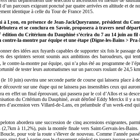
vers neuf départements une sélection d’ascensions en mesure de satisfai
l d’un parcours exigeant ponctué par quatre arrivées en altitude et de
tement identique à celle du Tour de France 2015.
i à Lyon, en présence de J
ean-Jack
Queyranne
, p
résident du Cons
butera et se conclura en Savoie, proposera à travers neuf départem
e
édition du Critérium du Dauphiné s’écrira du 7 au 14 juin au fil 
contre-la-montre par équipe et une étape (Digne-les-Bains > Pra-L
t donner des idées aux fuyards capables de supporter six fois le passage
ts des sprinters seront soumis aux ambitions des baroudeurs, qui ten
, le contre-la-montre par équipe, qui n’a plus été au programme de l’ép
pportunité de tester leurs automatismes sur un parcours roulant de 24,5 km
le 10 juin) ouvrira une seconde partie de course qui laissera place à de
e découvrir sur une étape qui ne laissera pas insensibles ceux qui auront
 en effet un final éprouvant, qui passera par le col d’Allos et sa des
nisation du Critérium du Dauphiné, avait détrôné Eddy Merckx il y a t
mètres d’ascension vers Villard-de-Lans, en préambule d’un week-end qui l
 peloton abordera une succession de cinq ascensions exigeantes, parmi
s
(2,7km à 11,2%), puis la montée finale vers Saint-Gervais-les-Bains
Boucle, pour voir la route s’élever de nouveau
. Comme l’année passé
 aura ainsi fort à parier que le classement général se jouera jusque sur l