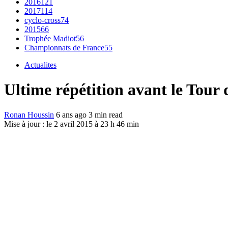
2016
121
2017
114
cyclo-cross
74
2015
66
Trophée Madiot
56
Championnats de France
55
Actualites
Ultime répétition avant le Tour
Ronan Houssin
6 ans ago
3 min read
Mise à jour : le 2 avril 2015 à 23 h 46 min