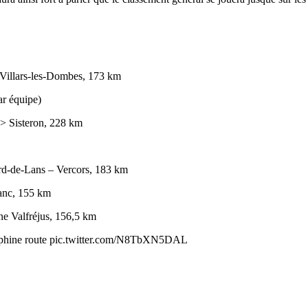
 Villars-les-Dombes, 173 km
ar équipe)
> Sisteron, 228 km
ard-de-Lans – Vercors, 183 km
lanc, 155 km
ane
Valfréjus
, 156,5 km
auphine route pic.twitter.com/N8TbXN5DAL