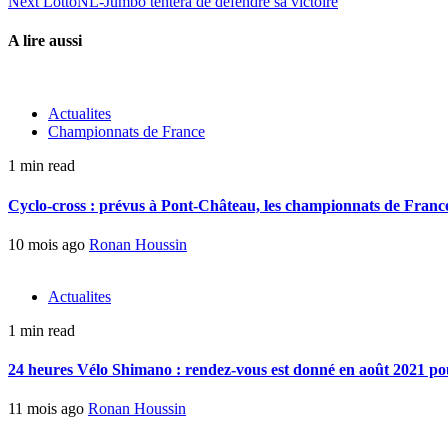
Next
LottoNL-Jumbo tentera de défendre sa victoire
A lire aussi
Actualites
Championnats de France
1 min read
Cyclo-cross : prévus à Pont-Château, les championnats de France 
10 mois ago
Ronan Houssin
Actualites
1 min read
24 heures Vélo Shimano : rendez-vous est donné en août 2021 pou
11 mois ago
Ronan Houssin