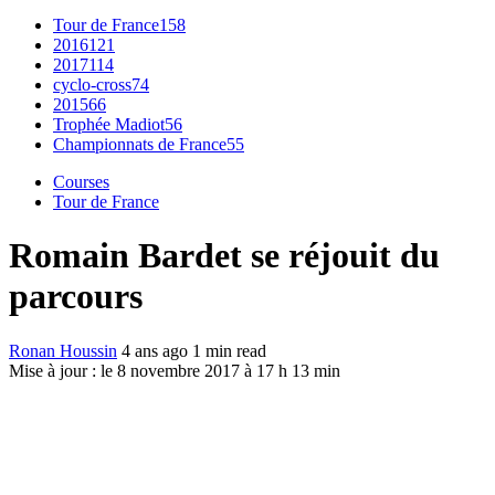
Tour de France
158
2016
121
2017
114
cyclo-cross
74
2015
66
Trophée Madiot
56
Championnats de France
55
Courses
Tour de France
Romain Bardet se réjouit du
parcours
Ronan Houssin
4 ans ago
1 min read
Mise à jour : le 8 novembre 2017 à 17 h 13 min