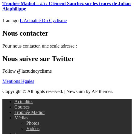
Trophée Madiot – #5 : Clément Sanchez sur les traces de Julian
Alaphilippe
1 an ago
L'Actualité Du Cyclisme
Nous contacter
Pour nous contacter, une seule adresse :
Nous suivre sur Twitter
Follow @lactuducyclisme
Mentions légales
Copyright © All rights reserved.
|
Newsium by AF themes.
Actualites
Courses
Trophée Madiot
Médias
Photos
Vidéos
+