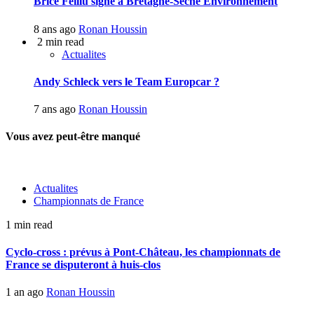
Brice Feillu signe à Bretagne-Séché Environnement
8 ans ago
Ronan Houssin
2 min read
Actualites
Andy Schleck vers le Team Europcar ?
7 ans ago
Ronan Houssin
Vous avez peut-être manqué
Actualites
Championnats de France
1 min read
Cyclo-cross : prévus à Pont-Château, les championnats de
France se disputeront à huis-clos
1 an ago
Ronan Houssin