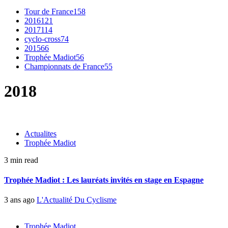
Tour de France
158
2016
121
2017
114
cyclo-cross
74
2015
66
Trophée Madiot
56
Championnats de France
55
2018
Actualites
Trophée Madiot
3 min read
Trophée Madiot : Les lauréats invités en stage en Espagne
3 ans ago
L'Actualité Du Cyclisme
Trophée Madiot