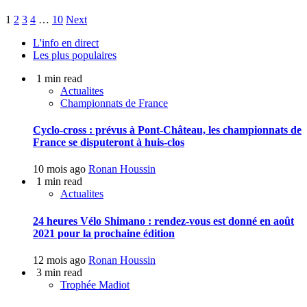
1
2
3
4
…
10
Next
L'info en direct
Les plus populaires
1 min read
Actualites
Championnats de France
Cyclo-cross : prévus à Pont-Château, les championnats de
France se disputeront à huis-clos
10 mois ago
Ronan Houssin
1 min read
Actualites
24 heures Vélo Shimano : rendez-vous est donné en août
2021 pour la prochaine édition
12 mois ago
Ronan Houssin
3 min read
Trophée Madiot