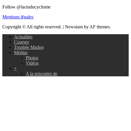
Follow @lactuducyclisme
Mentions légales
Copyright © All rights reserved.
|
Newsium by AF themes.
Actualites
Courses
Trophée Madiot
Médias
Photos
Vidéos
+
A la rencontre de