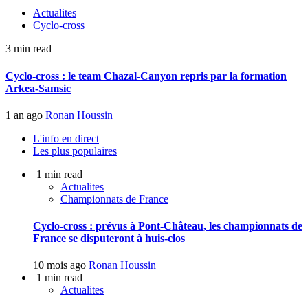
Actualites
Cyclo-cross
3 min read
Cyclo-cross : le team Chazal-Canyon repris par la formation
Arkea-Samsic
1 an ago
Ronan Houssin
L'info en direct
Les plus populaires
1 min read
Actualites
Championnats de France
Cyclo-cross : prévus à Pont-Château, les championnats de
France se disputeront à huis-clos
10 mois ago
Ronan Houssin
1 min read
Actualites