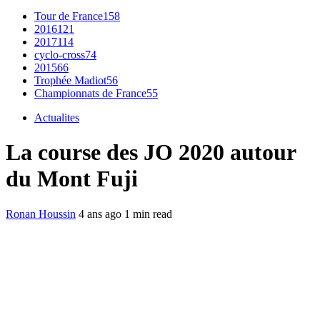
Tour de France
158
2016
121
2017
114
cyclo-cross
74
2015
66
Trophée Madiot
56
Championnats de France
55
Actualites
La course des JO 2020 autour
du Mont Fuji
Ronan Houssin
4 ans ago
1 min read