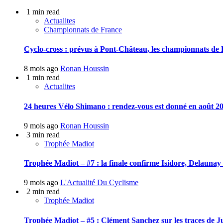
1 min read
Actualites
Championnats de France
Cyclo-cross : prévus à Pont-Château, les championnats de F
8 mois ago
Ronan Houssin
1 min read
Actualites
24 heures Vélo Shimano : rendez-vous est donné en août 20
9 mois ago
Ronan Houssin
3 min read
Trophée Madiot
Trophée Madiot – #7 : la finale confirme Isidore, Delauna
9 mois ago
L'Actualité Du Cyclisme
2 min read
Trophée Madiot
Trophée Madiot – #5 : Clément Sanchez sur les traces de J