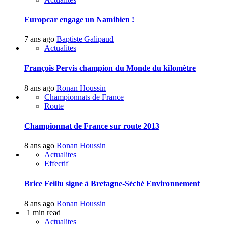
Europcar engage un Namibien !
7 ans ago
Baptiste Galipaud
Actualites
François Pervis champion du Monde du kilomètre
8 ans ago
Ronan Houssin
Championnats de France
Route
Championnat de France sur route 2013
8 ans ago
Ronan Houssin
Actualites
Effectif
Brice Feillu signe à Bretagne-Séché Environnement
8 ans ago
Ronan Houssin
1 min read
Actualites