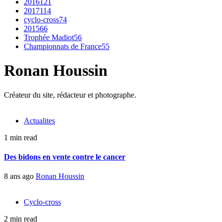
2016
121
2017
114
cyclo-cross
74
2015
66
Trophée Madiot
56
Championnats de France
55
Ronan Houssin
Créateur du site, rédacteur et photographe.
Actualites
1 min read
Des bidons en vente contre le cancer
8 ans ago
Ronan Houssin
Cyclo-cross
2 min read