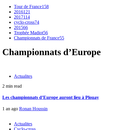
Tour de France
158
2016
121
2017
114
cyclo-cross
74
2015
66
Trophée Madiot
56
Championnats de France
55
Championnats d’Europe
Actualites
2 min read
Les championnats d’Europe auront lieu à Plouay
1 an ago
Ronan Houssin
Actualites
Cyclo-cross