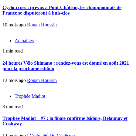
Cyclo-cross : prévus à Pont-Château, les championnats de
France se disputeront à huis-clos
10 mois ago
Ronan Houssin
Actualites
1 min read
24 heures Vélo Shimano : rendez-vous est donné en août 2021
pour la prochaine édition
12 mois ago
Ronan Houssin
Trophée Madiot
3 min read
Trophée Madiot – #7 : la finale confirme Isidore, Delaunay et
Cushway
12 mois ago
L'Actualité Du Cyclisme