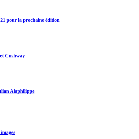
21 pour la prochaine édition
y et Cushway
ulian Alaphilippe
 images