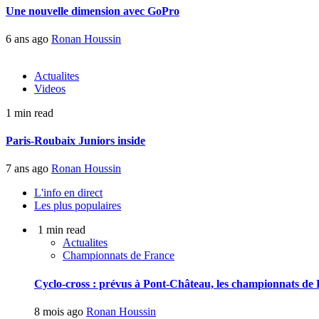
Une nouvelle dimension avec GoPro
6 ans ago
Ronan Houssin
Actualites
Videos
1 min read
Paris-Roubaix Juniors inside
7 ans ago
Ronan Houssin
L'info en direct
Les plus populaires
1 min read
Actualites
Championnats de France
Cyclo-cross : prévus à Pont-Château, les championnats de F
8 mois ago
Ronan Houssin