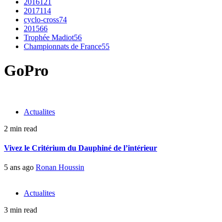
2016
121
2017
114
cyclo-cross
74
2015
66
Trophée Madiot
56
Championnats de France
55
GoPro
Actualites
2 min read
Vivez le Critérium du Dauphiné de l’intérieur
5 ans ago
Ronan Houssin
Actualites
3 min read