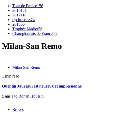
Tour de France
158
2016
121
2017
114
cyclo-cross
74
2015
66
Trophée Madiot
56
Championnats de France
55
Milan-San Remo
Milan-San Remo
1 min read
Quentin Jauregui est heureux et impressionné
5 ans ago
Ronan Houssin
Breves