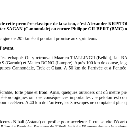
 de cette première classique de la saison, c’est Alexander KRISTO
AGAN (Cannondale) ou encore Philippe GILBERT (BMC) ont été dé
longue de 295 km était pourtant promise aux sprinteurs.
l’avant.
eurs s’est échappé. On y retrouvait Maarten TJALLINGII (Belkin), 
armin) et Matteo BONO (Lampre). Après 100 km de course, le groupe
 équipes Cannondale, Trek et Giant. A 50 km de l’arrivée et à l’entr
crable, forte pluie et froid. Ainsi, quelques outsiders ont dû mettre
iques ont des conséquences importantes : le peloton est constitué
r accélerer. A 40 km de l’arrivée, les 3 rescapés ne comptaient plus qu
cenzo Nibali (Astana) en profite pour accélerer. Il creuse vite l’écart 
m de l’arrivée, l’avance de Nibali était de 50 secondes sur le peloton 