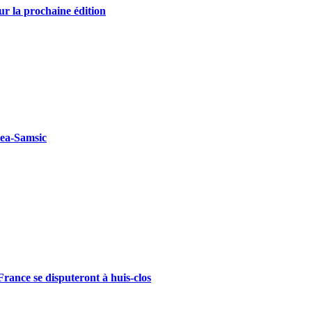
r la prochaine édition
kea-Samsic
rance se disputeront à huis-clos