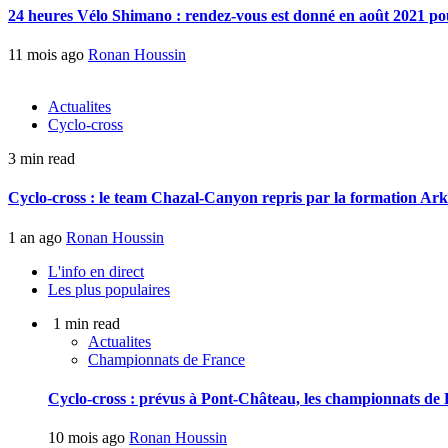
24 heures Vélo Shimano : rendez-vous est donné en août 2021 pou
11 mois ago
Ronan Houssin
Actualites
Cyclo-cross
3 min read
Cyclo-cross : le team Chazal-Canyon repris par la formation Ar
1 an ago
Ronan Houssin
L'info en direct
Les plus populaires
1 min read
Actualites
Championnats de France
Cyclo-cross : prévus à Pont-Château, les championnats de F
10 mois ago
Ronan Houssin