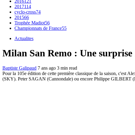
2016
121
2017
114
cyclo-cross
74
2015
66
Trophée Madiot
56
Championnats de France
55
Actualites
Milan San Remo : Une surpris
Baptiste Galipaud
7 ans ago
3 min read
Pour la 105e édition de cette première classique de la saison, c'e
(SKY). Peter SAGAN (Cannondale) ou encore Philippe GILBERT (BMC) o