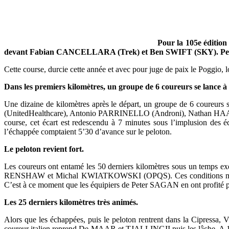
Pour la 105e édition
devant Fabian CANCELLARA (Trek) et Ben SWIFT (SKY). Peter S
Cette course, durcie cette année et avec pour juge de paix le Poggio, 
Dans les premiers kilomètres, un groupe de 6 coureurs se lance à 
Une dizaine de kilomètres après le départ, un groupe de 6 cour
(UnitedHealthcare), Antonio PARRINELLO (Androni), Nathan HAAS (G
course, cet écart est redescendu à 7 minutes sous l’implusion des
l’échappée comptaient 5’30 d’avance sur le peloton.
Le peloton revient fort.
Les coureurs ont entamé les 50 derniers kilomètres sous un temps exé
RENSHAW et Michal KWIATKOWSKI (OPQS). Ces conditions météorolog
C’est à ce moment que les équipiers de Peter SAGAN en ont profité pou
Les 25 derniers kilomètres très animés.
Alors que les échappées, puis le peloton rentrent dans la Cipressa, Vi
coureur italien reprend De MAAR et TJALLINGII puis les lâche. A 15 k