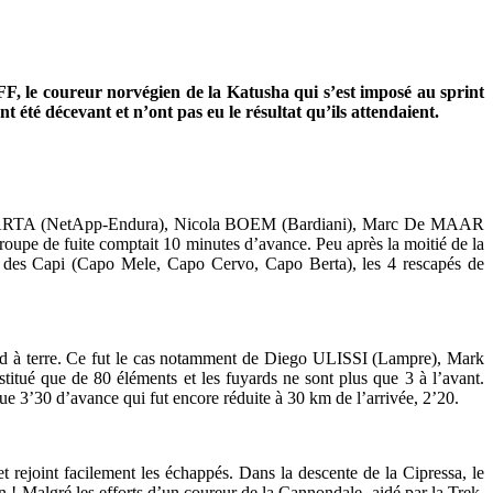
FF, le coureur norvégien de la Katusha qui s’est imposé au sprint
cevant et n’ont pas eu le résultat qu’ils attendaient.
Jan BARTA (NetApp-Endura), Nicola BOEM (Bardiani), Marc De MAAR
 de fuite comptait 10 minutes d’avance. Peu après la moitié de la
ée des Capi (Capo Mele, Capo Cervo, Capo Berta), les 4 rescapés de
 pied à terre. Ce fut le cas notamment de Diego ULISSI (Lampre), Mark
 que de 80 éléments et les fuyards ne sont plus que 3 à l’avant.
e 3’30 d’avance qui fut encore réduite à 30 km de l’arrivée, 2’20.
et rejoint facilement les échappés. Dans la descente de la Cipressa, le
! Malgré les efforts d’un coureur de la Cannondale, aidé par la Trek,