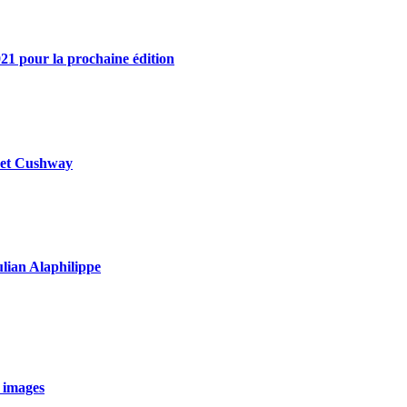
21 pour la prochaine édition
y et Cushway
ulian Alaphilippe
 images