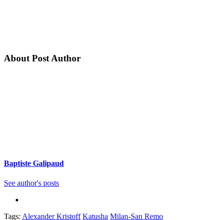
About Post Author
Baptiste Galipaud
See author's posts
Tags:
Alexander Kristoff
Katusha
Milan-San Remo