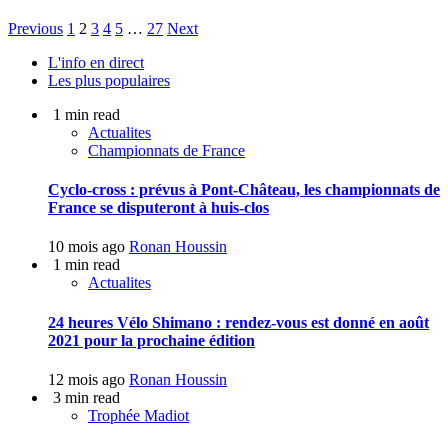
Previous
1
2
3
4
5
…
27
Next
L'info en direct
Les plus populaires
1 min read
Actualites
Championnats de France
Cyclo-cross : prévus à Pont-Château, les championnats de
France se disputeront à huis-clos
10 mois ago
Ronan Houssin
1 min read
Actualites
24 heures Vélo Shimano : rendez-vous est donné en août
2021 pour la prochaine édition
12 mois ago
Ronan Houssin
3 min read
Trophée Madiot