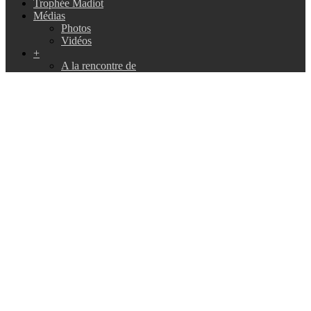
Trophée Madiot
Médias
Photos
Vidéos
+
A la rencontre de