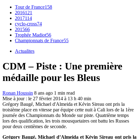
Tour de France
158
2016
121
2017
114
cyclo-cross
74
2015
66
Trophée Madiot
56
Championnats de France
55
Actualites
CDM – Piste : Une première
médaille pour les Bleus
Ronan Houssin
8 ans ago
1 min read
Mise à jour : le 27 février 2014 à 13 h 40 min
Grégory Baugé, Michael d'Almeida et Kévin Sireau ont pris la
troisième place en vitesse par équipe cette nuit à Cali lors de la 1ère
journée des Championnats du Monde sur piste. Quatrième temps
lors des qualification, les trois mousquetaires ont battu les Russes
pour deux centièmes de seconde.
Grégory Baugé, Michael d’Almeida et Kévin Sireau ont pris la