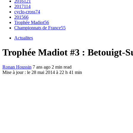
2016
121
2017
114
cyclo-cross
74
2015
66
Trophée Madiot
56
Championnats de France
55
Actualites
Trophée Madiot #3 : Betouigt-Sui
Ronan Houssin
7 ans ago
2 min read
Mise à jour : le 28 mai 2014 à 22 h 41 min