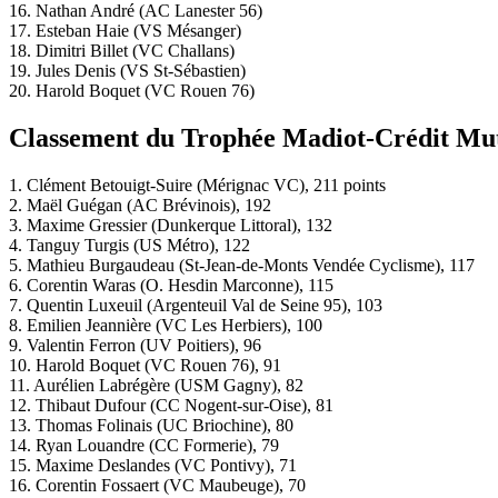
16. Nathan André (AC Lanester 56)
17. Esteban Haie (VS Mésanger)
18. Dimitri Billet (VC Challans)
19. Jules Denis (VS St-Sébastien)
20. Harold Boquet (VC Rouen 76)
Classement du Trophée Madiot-Crédit Mutu
1. Clément Betouigt-Suire (Mérignac VC), 211 points
2. Maël Guégan (AC Brévinois), 192
3. Maxime Gressier (Dunkerque Littoral), 132
4. Tanguy Turgis (US Métro), 122
5. Mathieu Burgaudeau (St-Jean-de-Monts Vendée Cyclisme), 117
6. Corentin Waras (O. Hesdin Marconne), 115
7. Quentin Luxeuil (Argenteuil Val de Seine 95), 103
8. Emilien Jeannière (VC Les Herbiers), 100
9. Valentin Ferron (UV Poitiers), 96
10. Harold Boquet (VC Rouen 76), 91
11. Aurélien Labrégère (USM Gagny), 82
12. Thibaut Dufour (CC Nogent-sur-Oise), 81
13. Thomas Folinais (UC Briochine), 80
14. Ryan Louandre (CC Formerie), 79
15. Maxime Deslandes (VC Pontivy), 71
16. Corentin Fossaert (VC Maubeuge), 70