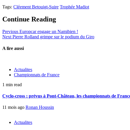
Tags:
Cléement Betouigt-Suire
Trophée Madiot
Continue Reading
Previous
Europcar engage un Namibien !
Next
Pierre Rolland grimpe sur le podium du Giro
A lire aussi
Actualites
Championnats de France
1 min read
Cyclo-cross : prévus à Pont-Château, les championnats de France 
11 mois ago
Ronan Houssin
Actualites