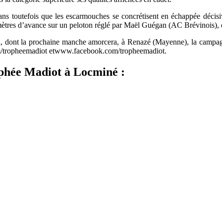
ans toutefois que les escarmouches se concrétisent en échappée décisive,
mètres d’avance sur un peloton réglé par Maël Guégan (AC Brévinois), q
, dont la prochaine manche amorcera, à Renazé (Mayenne), la campagne d’
com/tropheemadiot etwww.facebook.com/tropheemadiot.
phée Madiot à Locminé :