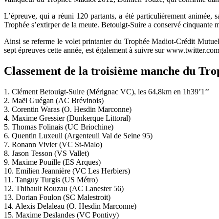
L’épreuve, qui a réuni 120 partants, a été particulièrement animée, s
Trophée s’extirper de la meute. Betouigt-Suire a conservé cinquante 
Ainsi se referme le volet printanier du Trophée Madiot-Crédit Mutuel
sept épreuves cette année, est également à suivre sur www.twitter.
Classement de la troisième manche du Tro
1. Clément Betouigt-Suire (Mérignac VC), les 64,8km en 1h39’1’’
2. Maël Guégan (AC Brévinois)
3. Corentin Waras (O. Hesdin Marconne)
4. Maxime Gressier (Dunkerque Littoral)
5. Thomas Folinais (UC Briochine)
6. Quentin Luxeuil (Argenteuil Val de Seine 95)
7. Ronann Vivier (VC St-Malo)
8. Jason Tesson (VS Vallet)
9. Maxime Pouille (ES Arques)
10. Emilien Jeannière (VC Les Herbiers)
11. Tanguy Turgis (US Métro)
12. Thibault Rouzau (AC Lanester 56)
13. Dorian Foulon (SC Malestroit)
14. Alexis Delaleau (O. Hesdin Marconne)
15. Maxime Deslandes (VC Pontivy)