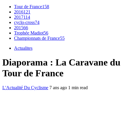
Tour de France
158
2016
121
2017
114
cyclo-cross
74
2015
66
Trophée Madiot
56
Championnats de France
55
Actualites
Diaporama : La Caravane du
Tour de France
L'Actualité Du Cyclisme
7 ans ago
1 min read