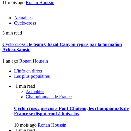
11 mois ago
Ronan Houssin
Actualites
Cyclo-cross
3 min read
Cyclo-cross : le team Chazal-Canyon repris par la formation
Arkea-Samsic
1 an ago
Ronan Houssin
L'info en direct
Les plus populaires
1 min read
Actualites
Championnats de France
Cyclo-cross : prévus à Pont-Château, les championnats de
France se disputeront à huis-clos
10 mois ago
Ronan Houssin
1 min read