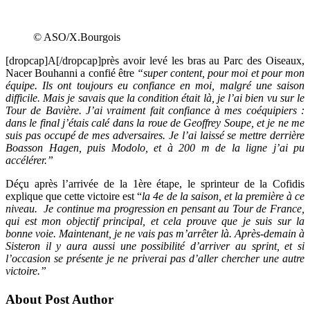
© ASO/X.Bourgois
[dropcap]A[/dropcap]près avoir levé les bras au Parc des Oiseaux,
Nacer Bouhanni a confié être
“super content, pour moi et pour mon
équipe. Ils ont toujours eu confiance en moi, malgré une saison
difficile. Mais je savais que la condition était là, je l’ai bien vu sur le
Tour de Bavière. J’ai vraiment fait confiance à mes coéquipiers :
dans le final j’étais calé dans la roue de Geoffrey Soupe, et je ne me
suis pas occupé de mes adversaires. Je l’ai laissé se mettre derrière
Boasson Hagen, puis Modolo, et à 200 m de la ligne j’ai pu
accélérer.”
Déçu après l’arrivée de la 1ère étape, le sprinteur de la Cofidis
explique que cette victoire est “
la 4e de la saison, et la première à ce
niveau. Je continue ma progression en pensant au Tour de France,
qui est mon objectif principal, et cela prouve que je suis sur la
bonne voie. Maintenant, je ne vais pas m’arrêter là. Après-demain à
Sisteron il y aura aussi une possibilité d’arriver au sprint, et si
l’occasion se présente je ne priverai pas d’aller chercher une autre
victoire.”
About Post Author