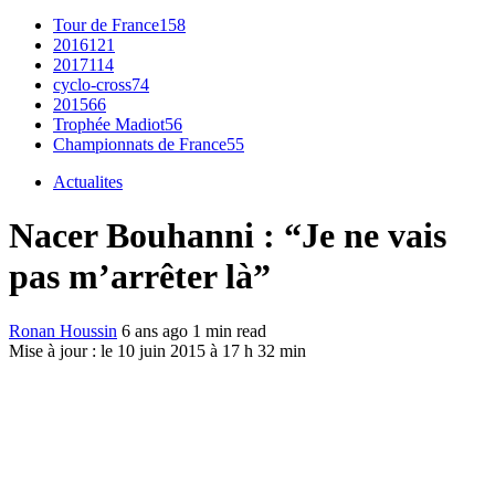
Tour de France
158
2016
121
2017
114
cyclo-cross
74
2015
66
Trophée Madiot
56
Championnats de France
55
Actualites
Nacer Bouhanni : “Je ne vais
pas m’arrêter là”
Ronan Houssin
6 ans ago
1 min read
Mise à jour : le 10 juin 2015 à 17 h 32 min