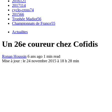
2016
121
2017
114
cyclo-cross
74
2015
66
Trophée Madiot
56
Championnats de France
55
Actualites
Un 26e coureur chez Cofidis
Ronan Houssin
6 ans ago
1 min read
Mise à jour : le 24 novembre 2015 à 18 h 28 min