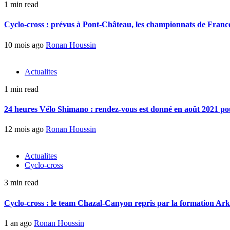
1 min read
Cyclo-cross : prévus à Pont-Château, les championnats de France 
10 mois ago
Ronan Houssin
Actualites
1 min read
24 heures Vélo Shimano : rendez-vous est donné en août 2021 pou
12 mois ago
Ronan Houssin
Actualites
Cyclo-cross
3 min read
Cyclo-cross : le team Chazal-Canyon repris par la formation Ar
1 an ago
Ronan Houssin