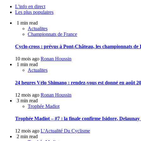
L'info en direct
Les plus populaires
1 min read
Actualites
Championnats de France
Cyclo-cross : prévus à Pont-Château, les championnats de F
10 mois ago
Ronan Houssin
1 min read
Actualites
24 heures Vélo Shimano : rendez-vous est donné en août 20
12 mois ago
Ronan Houssin
3 min read
Trophée Madiot
Trophée Madiot – #7 : la finale confirme Isidore, Delauna
12 mois ago
L'Actualité Du Cyclisme
2 min read