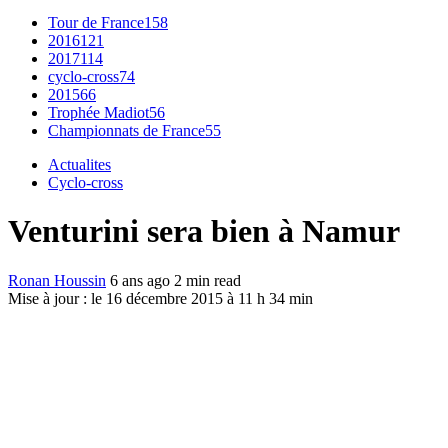
Tour de France
158
2016
121
2017
114
cyclo-cross
74
2015
66
Trophée Madiot
56
Championnats de France
55
Actualites
Cyclo-cross
Venturini sera bien à Namur
Ronan Houssin
6 ans ago
2 min read
Mise à jour : le 16 décembre 2015 à 11 h 34 min