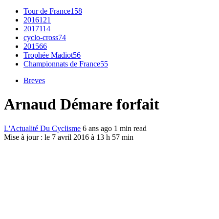
Tour de France
158
2016
121
2017
114
cyclo-cross
74
2015
66
Trophée Madiot
56
Championnats de France
55
Breves
Arnaud Démare forfait
L'Actualité Du Cyclisme
6 ans ago
1 min read
Mise à jour : le 7 avril 2016 à 13 h 57 min