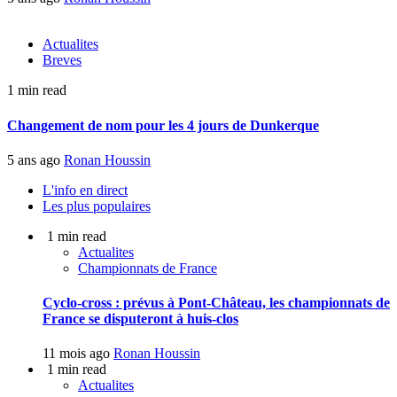
Actualites
Breves
1 min read
Changement de nom pour les 4 jours de Dunkerque
5 ans ago
Ronan Houssin
L'info en direct
Les plus populaires
1 min read
Actualites
Championnats de France
Cyclo-cross : prévus à Pont-Château, les championnats de
France se disputeront à huis-clos
11 mois ago
Ronan Houssin
1 min read
Actualites