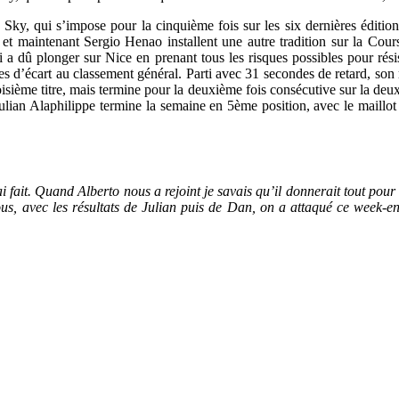
e
Sky
, qui s’impose pour la cinquième fois sur les six dernières éditio
 et maintenant Sergio
Henao
installent une autre tradition sur la Cour
 dû plonger sur Nice en prenant tous les risques possibles pour résis
ndes d’écart au classement général. Parti avec 31 secondes de retard, son 
n troisième titre, mais termine pour la deuxième fois consécutive sur la
Julian
Alaphilippe
termine la semaine en 5ème position, avec le maillot 
 fait. Quand Alberto nous a rejoint je savais qu’il donnerait tout pour a
nous, avec les résultats de Julian puis de Dan, on a attaqué ce week