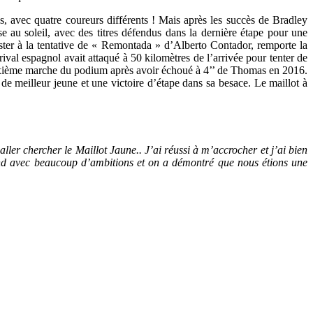
ns, avec quatre coureurs différents ! Mais après les succès de Bradley
se au soleil, avec des titres défendus dans la dernière étape pour une
ter à la tentative de «
Remontada
» d’Alberto
Contador
, remporte la
rival espagnol avait attaqué à 50 kilomètres de l’arrivée pour tenter de
 deuxième marche du podium après avoir échoué à 4’’ de Thomas en 2016.
de meilleur jeune et une victoire d’étape dans sa besace. Le maillot à
ller chercher le Maillot Jaune.. J’ai réussi à m’accrocher et j’ai bien
-end avec beaucoup d’ambitions et on a démontré que nous étions une