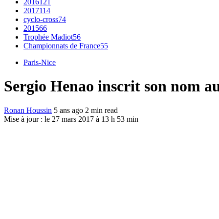
2016
121
2017
114
cyclo-cross
74
2015
66
Trophée Madiot
56
Championnats de France
55
Paris-Nice
Sergio Henao inscrit son nom a
Ronan Houssin
5 ans ago
2 min read
Mise à jour : le 27 mars 2017 à 13 h 53 min