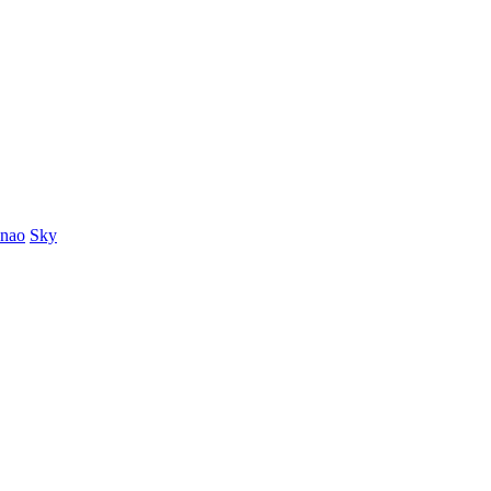
enao
Sky