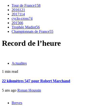
Tour de France
158
2016
121
2017
114
cyclo-cross
74
2015
66
Trophée Madiot
56
Championnats de France
55
Record de l’heure
Actualites
1 min read
22 kilomètres 547 pour Robert Marchand
5 ans ago
Ronan Houssin
Breves