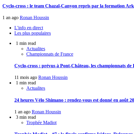
Cyclo-cross : le team Chazal-Canyon repris par la formation Ar
1 an ago
Ronan Houssin
L'info en direct
Les plus populaires
1 min read
Actualites
Championnats de France
Cyclo-cross : prévus à Pont-Château, les championnats de F
11 mois ago
Ronan Houssin
1 min read
Actualites
24 heures Vélo Shimano : rendez-vous est donné en août 20
1 an ago
Ronan Houssin
3 min read
Trophée Madiot