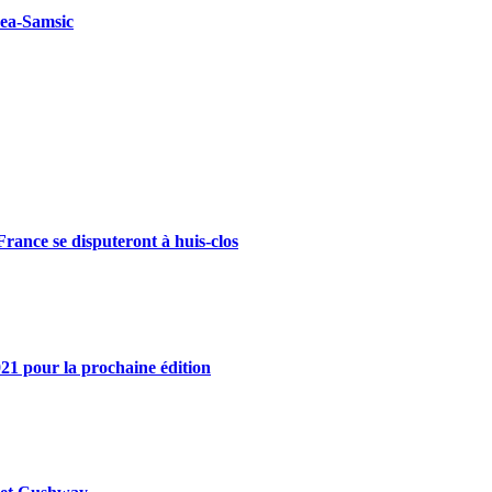
kea-Samsic
rance se disputeront à huis-clos
21 pour la prochaine édition