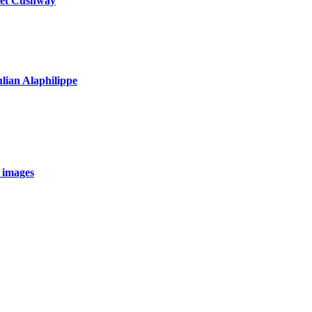
y et Cushway
ulian Alaphilippe
 images