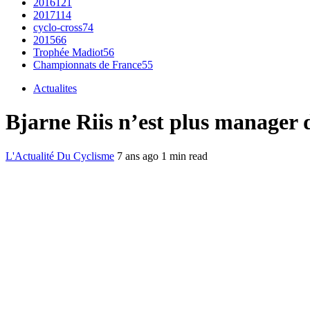
2016
121
2017
114
cyclo-cross
74
2015
66
Trophée Madiot
56
Championnats de France
55
Actualites
Bjarne Riis n’est plus manager 
L'Actualité Du Cyclisme
7 ans ago
1 min read