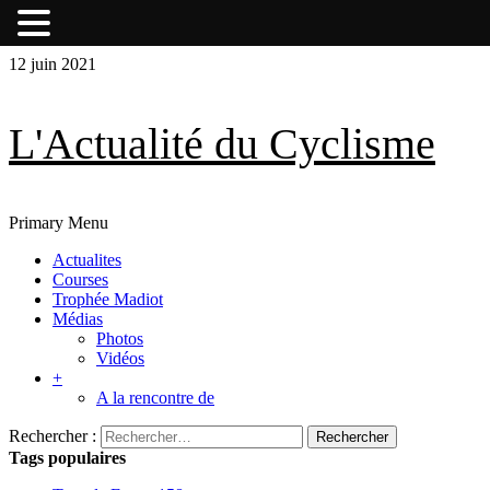
Skip
Skip
12 juin 2021
to
to
content
content
L'Actualité du Cyclisme
Primary Menu
Actualites
Courses
Trophée Madiot
Médias
Photos
Vidéos
+
A la rencontre de
Rechercher :
Tags populaires