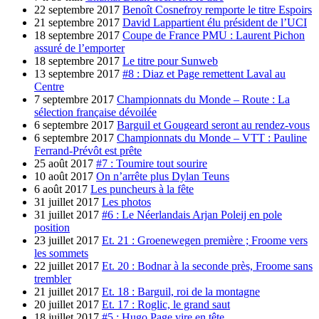
22 septembre 2017
Benoît Cosnefroy remporte le titre Espoirs
21 septembre 2017
David Lappartient élu président de l’UCI
18 septembre 2017
Coupe de France PMU : Laurent Pichon
assuré de l’emporter
18 septembre 2017
Le titre pour Sunweb
13 septembre 2017
#8 : Diaz et Page remettent Laval au
Centre
7 septembre 2017
Championnats du Monde – Route : La
sélection française dévoilée
6 septembre 2017
Barguil et Gougeard seront au rendez-vous
6 septembre 2017
Championnats du Monde – VTT : Pauline
Ferrand-Prévôt est prête
25 août 2017
#7 : Toumire tout sourire
10 août 2017
On n’arrête plus Dylan Teuns
6 août 2017
Les puncheurs à la fête
31 juillet 2017
Les photos
31 juillet 2017
#6 : Le Néerlandais Arjan Poleij en pole
position
23 juillet 2017
Et. 21 : Groenewegen première ; Froome vers
les sommets
22 juillet 2017
Et. 20 : Bodnar à la seconde près, Froome sans
trembler
21 juillet 2017
Et. 18 : Barguil, roi de la montagne
20 juillet 2017
Et. 17 : Roglic, le grand saut
18 juillet 2017
#5 : Hugo Page vire en tête