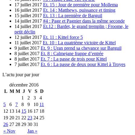
17 juillet 2017
Et. 15 : Jour de première pour Mollema
16 juillet 2017
Et. 14 : Matthews, puissance et timing
15 juillet 2017
Et. 13 : La première de Barguil
14 juillet 2017
#4 : Page et Pagnier dans la même seconde
14 juillet 2017
Et.12 : Bardet, le grand tremplin ; Froome, le
petit déclin
12 juillet 2017
Et. 11 : Kittel force 5
11 juillet 2017
Et. 10 : La quatrième victoire de Kittel
9 juillet 2017
Et. 9 : Uran prend sa chevance sur Barguil
8 juillet 2017
Et. 8 : Calmejane frappe d’entrée
8 juillet 2017
Et. 7 : La passe de trois pour Kittel
7 juillet 2017
Et. 6 : La passe de deux pour Kittel à Troyes
L’actu jour par jour
décembre 2016
L
M
M
J
V
S
D
1
2
3
4
5
6
7
8
9
10
11
12
13
14
15
16
17
18
19
20
21
22
23
24
25
26
27
28
29
30
31
« Nov
Jan »