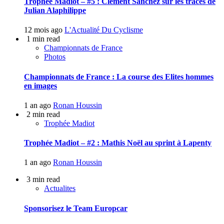
Trophée Madiot – #5 : Clément Sanchez sur les traces de
Julian Alaphilippe
12 mois ago
L'Actualité Du Cyclisme
1 min read
Championnats de France
Photos
Championnats de France : La course des Elites hommes
en images
1 an ago
Ronan Houssin
2 min read
Trophée Madiot
Trophée Madiot – #2 : Mathis Noël au sprint à Lapenty
1 an ago
Ronan Houssin
3 min read
Actualites
Sponsorisez le Team Europcar