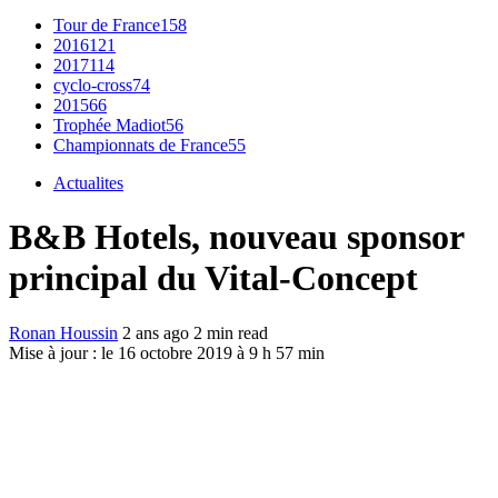
Tour de France
158
2016
121
2017
114
cyclo-cross
74
2015
66
Trophée Madiot
56
Championnats de France
55
Actualites
B&B Hotels, nouveau sponsor
principal du Vital-Concept
Ronan Houssin
2 ans ago
2 min read
Mise à jour : le 16 octobre 2019 à 9 h 57 min