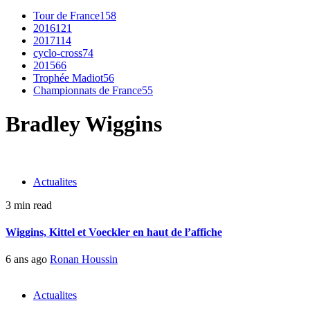
Tour de France
158
2016
121
2017
114
cyclo-cross
74
2015
66
Trophée Madiot
56
Championnats de France
55
Bradley Wiggins
Actualites
3 min read
Wiggins, Kittel et Voeckler en haut de l’affiche
6 ans ago
Ronan Houssin
Actualites