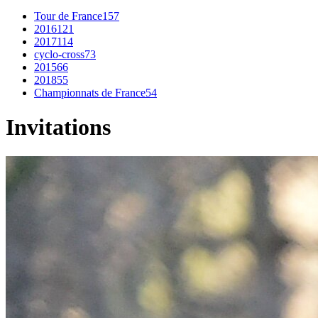
Tour de France
157
2016
121
2017
114
cyclo-cross
73
2015
66
2018
55
Championnats de France
54
Invitations