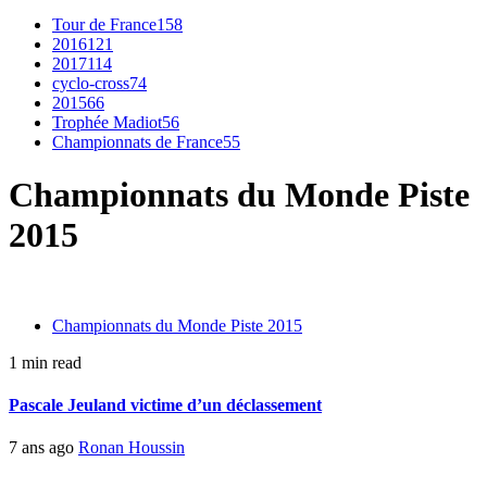
Tour de France
158
2016
121
2017
114
cyclo-cross
74
2015
66
Trophée Madiot
56
Championnats de France
55
Championnats du Monde Piste
2015
Championnats du Monde Piste 2015
1 min read
Pascale Jeuland victime d’un déclassement
7 ans ago
Ronan Houssin