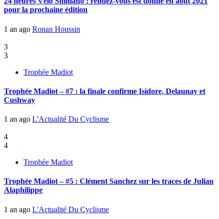
24 heures Vélo Shimano : rendez-vous est donné en août 2021
pour la prochaine édition
1 an ago
Ronan Houssin
3
3
Trophée Madiot
Trophée Madiot – #7 : la finale confirme Isidore, Delaunay et
Cushway
1 an ago
L'Actualité Du Cyclisme
4
4
Trophée Madiot
Trophée Madiot – #5 : Clément Sanchez sur les traces de Julian
Alaphilippe
1 an ago
L'Actualité Du Cyclisme