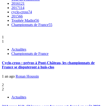
2016
121
2017
114
cyclo-cross
74
2015
66
Trophée Madiot
56
Championnats de France
55
1
1
Actualites
Championnats de France
Cyclo-cross : prévus à Pont-Château, les championnats de
France se disputeront à huis-clos
1 an ago
Ronan Houssin
2
2
Actualites